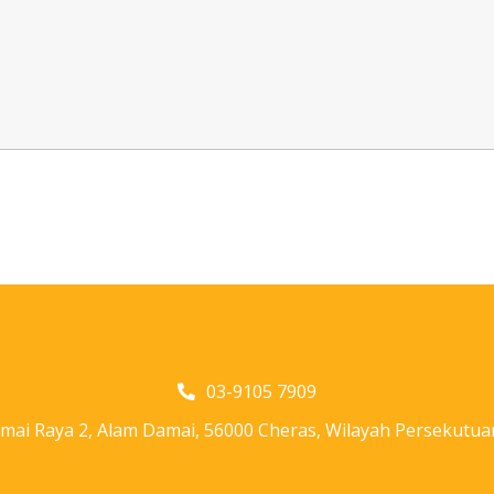
03-9105 7909
Damai Raya 2, Alam Damai, 56000 Cheras, Wilayah Persekutu